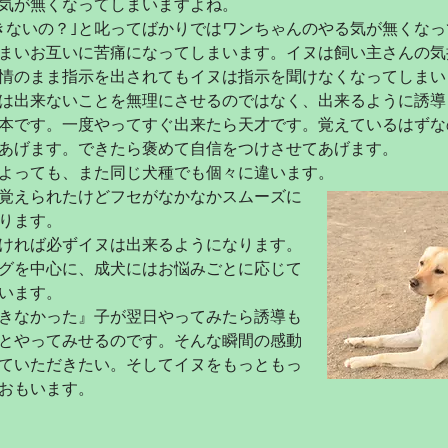
気が無くなってしまいますよね。
できないの？｣と叱ってばかりではワンちゃんのやる気が無くな
まいお互いに苦痛になってしまいます。イヌは飼い主さんの気
情のまま指示を出されてもイヌは指示を聞けなくなってしまい
ニングは出来ないことを無理にさせるのではなく、出来るように誘
本です。一度やってすぐ出来たら天才です。
覚えているはずな
あげます。できたら褒めて自信をつけさせてあげます。
よっても、また同じ犬種でも個々に違います。
覚えられたけどフセがなかなかスムーズに
ります。
ければ必ずイヌは出来るようになります。
ングを中心に、成犬にはお悩みごとに応じて
います。
できなかった』子が翌日やってみたら誘導も
とやってみせるのです。そんな瞬間の感動
ていただきたい。そしてイヌをもっともっ
おもいます。